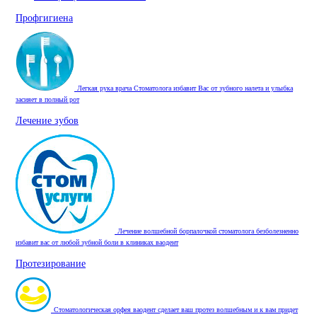
Профгигиена
Легкая рука врача Стоматолога избавит Вас от зубного налета и улыбка
засияет в полный рот
Лечение зубов
Лечение волшебной борпалочкой стоматолога безболезненно
избавит вас от любой зубной боли в клиниках ваодент
Протезирование
Стоматологическая орфея ваодент сделает ваш протез волшебным и к вам придет