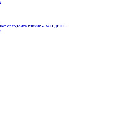
в
и
овет ортодонта клиник «ВАО ДЕНТ».
и