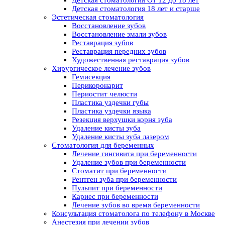
Детская стоматология От 12 до 18 лет
Детская стоматология 18 лет и старше
Эстетическая стоматология
Восстановление зубов
Восстановление эмали зубов
Реставрация зубов
Реставрация передних зубов
Художественная реставрация зубов
Хирургическое лечение зубов
Гемисекция
Перикоронарит
Периостит челюсти
Пластика уздечки губы
Пластика уздечки языка
Резекция верхушки корня зуба
Удаление кисты зуба
Удаление кисты зуба лазером
Стоматология для беременных
Лечение гингивита при беременности
Удаление зубов при беременности
Стоматит при беременности
Рентген зуба при беременности
Пульпит при беременности
Кариес при беременности
Лечение зубов во время беременности
Консультация стоматолога по телефону в Москве
Анестезия при лечении зубов