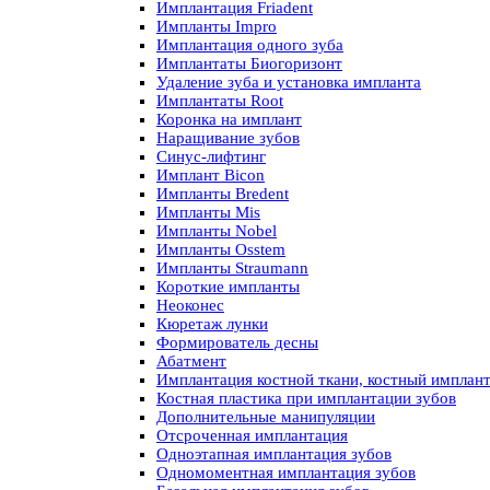
Имплантация Friadent
Импланты Impro
Имплантация одного зуба
Имплантаты Биогоризонт
Удаление зуба и установка импланта
Имплантаты Root
Коронка на имплант
Наращивание зубов
Синус-лифтинг
Имплант Bicon
Импланты Bredent
Импланты Mis
Импланты Nobel
Импланты Osstem
Импланты Straumann
Короткие импланты
Неоконес
Кюретаж лунки
Формирователь десны
Абатмент
Имплантация костной ткани, костный имплан
Костная пластика при имплантации зубов
Дополнительные манипуляции
Отсроченная имплантация
Одноэтапная имплантация зубов
Одномоментная имплантация зубов