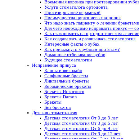
Временная коронка при протезировании зубо
Услуги стоматолога ортодонта
Протезирование керамикой
Преимущества циркониевых коронок
Что надо знать пациенту о лечении брекетам
Для чего необходимо исправлять прикус — с
Как съэкономить на ортодонтическом лечени
Как создавалась и развивалась стоматология
Интересные факты о зубах
Как привыкнуть к зубным протезам?
Домашнее отбеливание зубов
Будущее стоматологии
Исправление прикуса
Каппы инвизилайн
Сапфировые брекеты
Лингвальные брекеты
Керамические брекеты
Брекеты Инкогнито
Брекеты Damon
Брекеты
Без брекетов
Детская стоматология
Детская стоматология От 0 до 3 лет
Детская стоматология От 3 до 6 лет
Детская стоматология От 6 до 9 лет
Детская стоматология От 9 до 12 лет