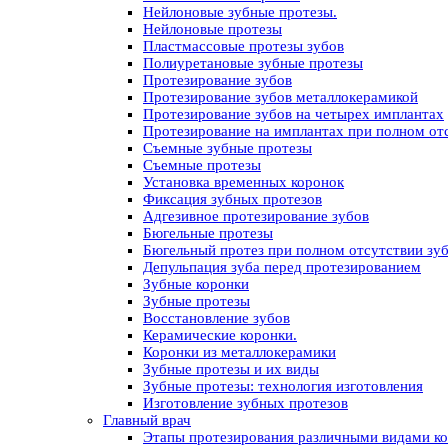
Нейлоновые зубные протезы.
Нейлоновые протезы
Пластмассовые протезы зубов
Полиуретановые зубные протезы
Протезирование зубов
Протезирование зубов металлокерамикой
Протезирование зубов на четырех имплантах
Протезирование на имплантах при полном отс
Съемные зубные протезы
Съемные протезы
Установка временных коронок
Фиксация зубных протезов
Адгезивное протезирование зубов
Бюгельные протезы
Бюгельный протез при полном отсутствии зу
Депульпация зуба перед протезированием
Зубные коронки
Зубные протезы
Восстановление зубов
Керамические коронки.
Коронки из металлокерамики
Зубные протезы и их виды
Зубные протезы: технология изготовления
Изготовление зубных протезов
Главный врач
Этапы протезирования различными видами к