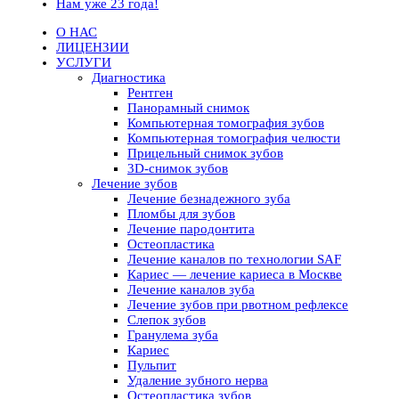
Нам уже 23 года!
О НАС
ЛИЦЕНЗИИ
УСЛУГИ
Диагностика
Рентген
Панорамный снимок
Компьютерная томография зубов
Компьютерная томография челюсти
Прицельный снимок зубов
3D-снимок зубов
Лечение зубов
Лечение безнадежного зуба
Пломбы для зубов
Лечение пародонтита
Остеопластика
Лечение каналов по технологии SAF
Кариес — лечение кариеса в Москве
Лечение каналов зуба
Лечение зубов при рвотном рефлексе
Слепок зубов
Гранулема зуба
Кариес
Пульпит
Удаление зубного нерва
Остеопластика зубов