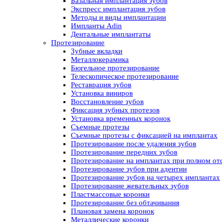
Базальная имплантация зубов
Экспресс имплантация зубов
Методы и виды имплантации
Импланты Adin
Дентальные имплантаты
Протезирование
Зубные вкладки
Металлокерамика
Бюгельное протезирование
Телескопическое протезирование
Реставрация зубов
Установка виниров
Восстановление зубов
Фиксация зубных протезов
Установка временных коронок
Съемные протезы
Съемные протезы с фиксацией на имплантах
Протезирование после удаления зубов
Протезирование передних зубов
Протезирование на имплантах при полном отс
Протезирование зубов при адентии
Протезирование зубов на четырех имплантах
Протезирование жевательных зубов
Пластмассовые коронки
Протезирование без обтачивания
Плановая замена коронок
Металлические коронки