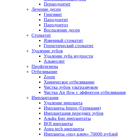
Периодонтит
Лечение десен
Гингивит
Пародонтит
Пародонтоз
Воспаление десен
Cтоматит
Язвенный стоматит
Герпетический стоматит
Удаление зубов
Удаление зуба мудрости
Альвеолит
Профгигиена
Отбеливание
Zoom
Химическое отбеливание
Чистка зубов ультразвуком
Чистка Air flow с эффектом отбеливания
Имплантация
Удаление импланта
Импланты Impro (Германия)
Имплантация передних зубов
Альфа Био имплантаты
BOI импланты
Astra tech импланты
Импланты «под ключ» 70000 рублей