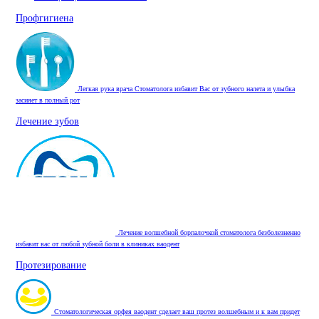
Профгигиена
Легкая рука врача Стоматолога избавит Вас от зубного налета и улыбка
засияет в полный рот
Лечение зубов
Лечение волшебной борпалочкой стоматолога безболезненно
избавит вас от любой зубной боли в клиниках ваодент
Протезирование
Стоматологическая орфея ваодент сделает ваш протез волшебным и к вам придет