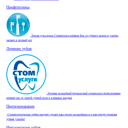
Профгигиена
Легкая рука врача Стоматолога избавит Вас от зубного налета и улыбка
засияет в полный рот
Лечение зубов
Лечение волшебной борпалочкой стоматолога безболезненно
избавит вас от любой зубной боли в клиниках ваодент
Протезирование
Стоматологическая орфея ваодент сделает ваш протез волшебным и к вам придет прежняя
зубная улыбка!
Имплантация зубов